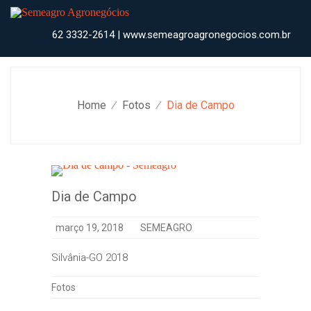
Skip
to
content
62 3332-2614 | www.semeagroagronegocios.com.br
Home
Fotos
Dia de Campo
⁄
⁄
Dia de Campo
março 19, 2018
SEMEAGRO
Silvânia-GO 2018
Categories
Fotos