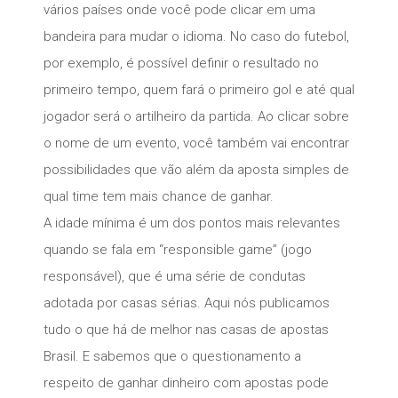
vários países onde você pode clicar em uma
bandeira para mudar o idioma. No caso do futebol,
por exemplo, é possível definir o resultado no
primeiro tempo, quem fará o primeiro gol e até qual
jogador será o artilheiro da partida. Ao clicar sobre
o nome de um evento, você também vai encontrar
possibilidades que vão além da aposta simples de
qual time tem mais chance de ganhar.
A idade mínima é um dos pontos mais relevantes
quando se fala em “responsible game” (jogo
responsável), que é uma série de condutas
adotada por casas sérias. Aqui nós publicamos
tudo o que há de melhor nas casas de apostas
Brasil. E sabemos que o questionamento a
respeito de ganhar dinheiro com apostas pode