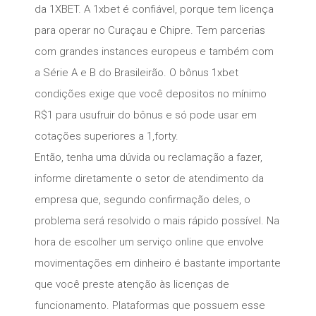
da 1XBET. A 1xbet é confiável, porque tem licença
para operar no Curaçau e Chipre. Tem parcerias
com grandes instances europeus e também com
a Série A e B do Brasileirão. O bônus 1xbet
condições exige que você depositos no mínimo
R$1 para usufruir do bônus e só pode usar em
cotações superiores a 1,forty.
Então, tenha uma dúvida ou reclamação a fazer,
informe diretamente o setor de atendimento da
empresa que, segundo confirmação deles, o
problema será resolvido o mais rápido possível. Na
hora de escolher um serviço online que envolve
movimentações em dinheiro é bastante importante
que você preste atenção às licenças de
funcionamento. Plataformas que possuem esse