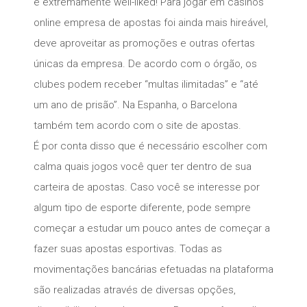
é extremamente well-liked! Para jogar em casinos
online empresa de apostas foi ainda mais hireável,
deve aproveitar as promoções e outras ofertas
únicas da empresa. De acordo com o órgão, os
clubes podem receber “multas ilimitadas” e “até
um ano de prisão”. Na Espanha, o Barcelona
também tem acordo com o site de apostas.
É por conta disso que é necessário escolher com
calma quais jogos você quer ter dentro de sua
carteira de apostas. Caso você se interesse por
algum tipo de esporte diferente, pode sempre
começar a estudar um pouco antes de começar a
fazer suas apostas esportivas. Todas as
movimentações bancárias efetuadas na plataforma
são realizadas através de diversas opções,