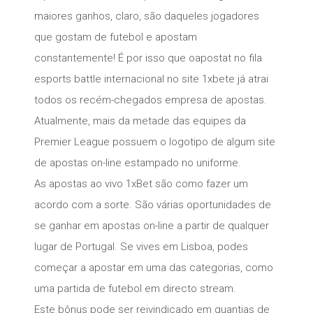
maiores ganhos, claro, são daqueles jogadores
que gostam de futebol e apostam
constantemente! É por isso que oapostat no fila
esports battle internacional no site 1xbete já atrai
todos os recém-chegados empresa de apostas.
Atualmente, mais da metade das equipes da
Premier League possuem o logotipo de algum site
de apostas on-line estampado no uniforme.
As apostas ao vivo 1xBet são como fazer um
acordo com a sorte. São várias oportunidades de
se ganhar em apostas on-line a partir de qualquer
lugar de Portugal. Se vives em Lisboa, podes
começar a apostar em uma das categorias, como
uma partida de futebol em directo stream.
Este bônus pode ser reivindicado em quantias de