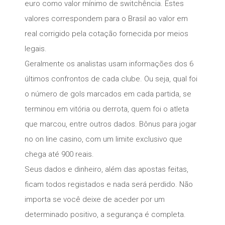
euro como valor mínimo de switchência. Estes
valores correspondem para o Brasil ao valor em
real corrigido pela cotação fornecida por meios
legais.
Geralmente os analistas usam informações dos 6
últimos confrontos de cada clube. Ou seja, qual foi
o número de gols marcados em cada partida, se
terminou em vitória ou derrota, quem foi o atleta
que marcou, entre outros dados. Bônus para jogar
no on line casino, com um limite exclusivo que
chega até 900 reais.
Seus dados e dinheiro, além das apostas feitas,
ficam todos registados e nada será perdido. Não
importa se você deixe de aceder por um
determinado positivo, a segurança é completa.