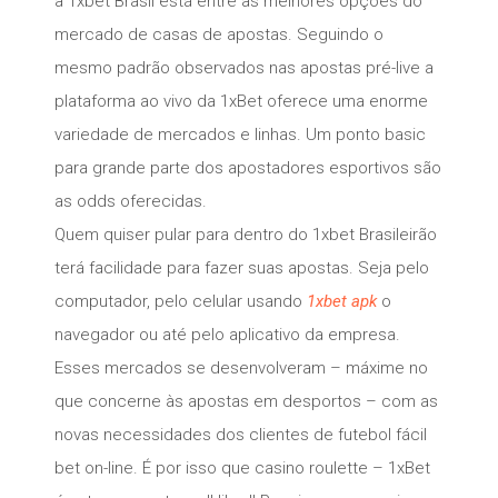
a 1xbet Brasil está entre as melhores opções do
mercado de casas de apostas. Seguindo o
mesmo padrão observados nas apostas pré-live a
plataforma ao vivo da 1xBet oferece uma enorme
variedade de mercados e linhas. Um ponto basic
para grande parte dos apostadores esportivos são
as odds oferecidas.
Quem quiser pular para dentro do 1xbet Brasileirão
terá facilidade para fazer suas apostas. Seja pelo
computador, pelo celular usando
1xbet apk
o
navegador ou até pelo aplicativo da empresa.
Esses mercados se desenvolveram – máxime no
que concerne às apostas em desportos – com as
novas necessidades dos clientes de futebol fácil
bet on-line. É por isso que casino roulette – 1xBet