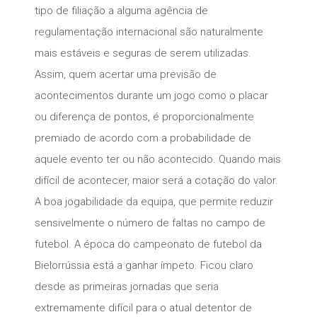
tipo de filiação a alguma agência de
regulamentação internacional são naturalmente
mais estáveis e seguras de serem utilizadas.
Assim, quem acertar uma previsão de
acontecimentos durante um jogo como o placar
ou diferença de pontos, é proporcionalmente
premiado de acordo com a probabilidade de
aquele evento ter ou não acontecido. Quando mais
difícil de acontecer, maior será a cotação do valor.
A boa jogabilidade da equipa, que permite reduzir
sensivelmente o número de faltas no campo de
futebol. A época do campeonato de futebol da
Bielorrússia está a ganhar ímpeto. Ficou claro
desde as primeiras jornadas que seria
extremamente difícil para o atual detentor de