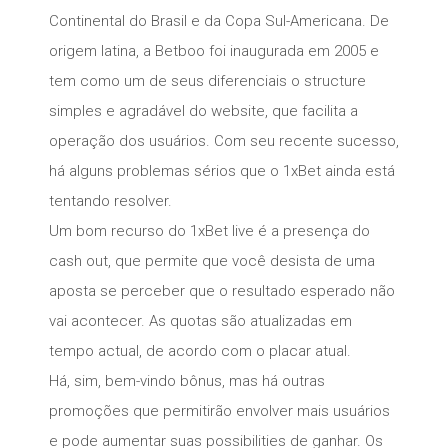
Continental do Brasil e da Copa Sul-Americana. De
origem latina, a Betboo foi inaugurada em 2005 e
tem como um de seus diferenciais o structure
simples e agradável do website, que facilita a
operação dos usuários. Com seu recente sucesso,
há alguns problemas sérios que o 1xBet ainda está
tentando resolver.
Um bom recurso do 1xBet live é a presença do
cash out, que permite que você desista de uma
aposta se perceber que o resultado esperado não
vai acontecer. As quotas são atualizadas em
tempo actual, de acordo com o placar atual.
Há, sim, bem-vindo bônus, mas há outras
promoções que permitirão envolver mais usuários
e pode aumentar suas possibilities de ganhar. Os