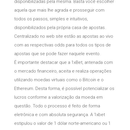
disponibilizadas pela mesma. Basta você escolher
aquela que mais lhe agrada e prosseguir com
todos os passos, simples e intuitivos,
disponibilizados pela própria casa de apostas.
Centralizado no web site estão as apostas ao vivo
com as respectivas odds para todos os tipos de
apostas que se pode fazer naquele evento.
É importante destacar que a 1xBet, antenada com
o mercado financeiro, aceita e realiza operações
utilizando moedas virtuais como o Bitcoin e o
Ethereum. Desta forma, é possível potencializar os
lucros conforme a valorização da moeda em
questão. Todo o processo é feito de forma
eletrônica e com absoluta segurança. A 1xbet
estipulou o valor de 1 dólar norte-americano ou 1