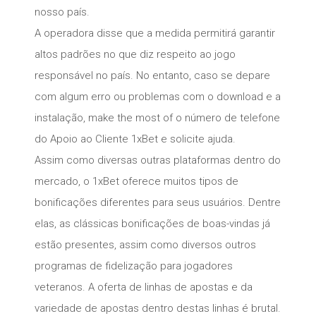
nosso país.
A operadora disse que a medida permitirá garantir
altos padrões no que diz respeito ao jogo
responsável no país. No entanto, caso se depare
com algum erro ou problemas com o download e a
instalação, make the most of o número de telefone
do Apoio ao Cliente 1xBet e solicite ajuda.
Assim como diversas outras plataformas dentro do
mercado, o 1xBet oferece muitos tipos de
bonificações diferentes para seus usuários. Dentre
elas, as clássicas bonificações de boas-vindas já
estão presentes, assim como diversos outros
programas de fidelização para jogadores
veteranos. A oferta de linhas de apostas e da
variedade de apostas dentro destas linhas é brutal.