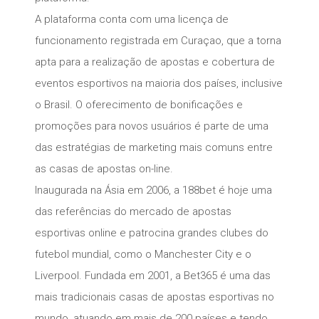
A plataforma conta com uma licença de
funcionamento registrada em Curaçao, que a torna
apta para a realização de apostas e cobertura de
eventos esportivos na maioria dos países, inclusive
o Brasil. O oferecimento de bonificações e
promoções para novos usuários é parte de uma
das estratégias de marketing mais comuns entre
as casas de apostas on-line.
Inaugurada na Ásia em 2006, a 188bet é hoje uma
das referências do mercado de apostas
esportivas online e patrocina grandes clubes do
futebol mundial, como o Manchester City e o
Liverpool. Fundada em 2001, a Bet365 é uma das
mais tradicionais casas de apostas esportivas no
mundo, atuando em mais de 200 países e tendo